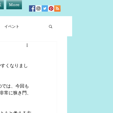
載
More
イベント
ィア情報
のでは、今回も
非常に狭き門、