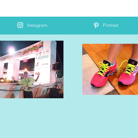
明後日2月22日（金）「サム
20
ライマラソン」公開
発表
Instagram
Pintrest