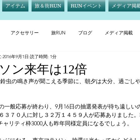
アイテム
旅＆街RUN
RUNイベント
メディア掲
アクセサリー
旅RUN
ブログ
メディア掲載
仁
2016年9月1日
読了時間: 1分
テム
サプリメント
旅RUN
RUNイベント
メデ
ソン来年は12倍
の一般応募が終わり、9月16日の抽選発表が待ち遠しい
６３７０人に対し３２万１４５９人が応募ありました。
！チャリティ枠3000人も昨年同様定員になるでしょう。