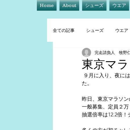
Home
About
シューズ
ウエア
全ての記事
シューズ
ウエア
完走請負人 牧野
シューズ
ウエア
アイ
東京マラ
 ９月に入り、夜には鈴虫の鳴き声が聞こえる季節に、朝夕は大分、過ごしやすくなりまし
トレーニング他
た。
昨日、東京マラソン
一般募集、定員２万
抽選倍率は12.2倍