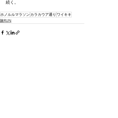
 続く。
ホノルルマラソン
カラカウア通り
ワイキキ
旅RUN
すべて表示
最新記事