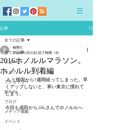
記事
全ての記事
牧野仁
全ての記事
2016年12月20日
読了時間: 1分
2016ホノルルマラソン。
シューズ
ホノルル到着編
ウエア
 もう帰国から1週間経ってしまった。早
アクセサリー
くアップしないと、寒い東京に慣れて
旅RUN
しまう。
ブログ
今回も成田からJALさんでホノルルへ
メディア掲載
イベント