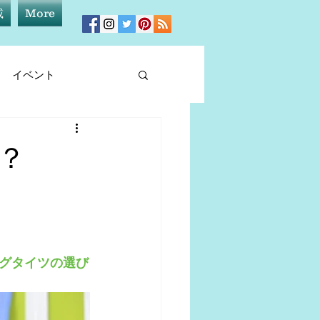
載
More
イベント
ィア情報
？
グタイツの選び