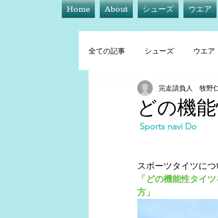
Home
About
シューズ
ウエア
全ての記事
シューズ
ウエア
完走請負人 牧野
シューズ
ウエア
アイ
どの機能
Sports navi Do
トレーニング他
スポーツタイツにつ
「どの機能性タイツ
方」