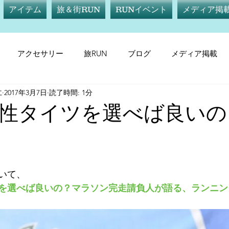
アイテム
旅＆街RUN
RUNイベント
メディア掲
アクセサリー
旅RUN
ブログ
メディア掲載
仁
2017年3月7日
読了時間: 1分
テム
サプリメント
旅RUN
RUNイベント
メデ
性タイツを選べば良いの
いて、
を選べば良いの？マラソン完走請負人が語る、ランニン