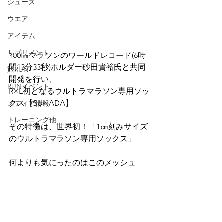
シューズ
ウエア
アイテム
サプリメント
100㎞マラソンのワールドレコード(6時
間13分33秒)ホルダー砂田貴裕氏と共同
旅RUN
開発を行い、
RUNイベント
R×L初となるウルトラマラソン専用ソッ
クス【SUNADA】
メディア情報
トレーニング他
その特徴は、世界初！「1㎝刻みサイズ
のウルトラマラソン専用ソックス」
何よりも気にったのはこのメッシュ