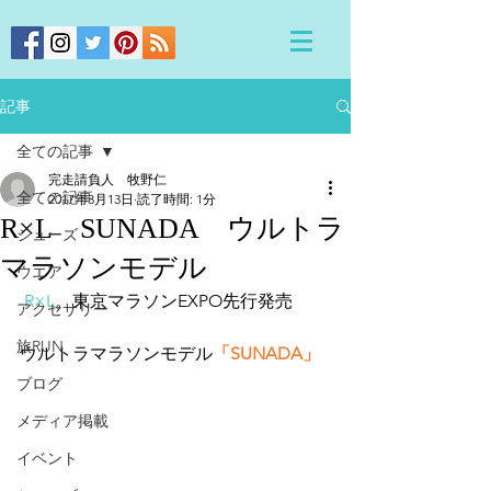
記事
全ての記事
完走請負人 牧野仁
全ての記事
2017年3月13日
読了時間: 1分
R×L SUNADA ウルトラ
シューズ
マラソンモデル
ウエア
R×L
。東京マラソンEXPO先行発売
アクセサリー
旅RUN
ウルトラマラソンモデル
「SUNADA」
ブログ
メディア掲載
イベント