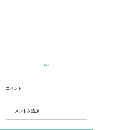
コメント
コメントを追加…
安全に且つ最高な音楽を
GARMINラン
楽しめる！TREKZ AIR
ナミクスを活用
を磨く