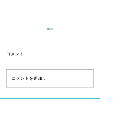
コメント
コメントを追加…
ユナイテッドグアムマラ
ユナイテッドグ
ソン日の出グアム
ソンコース紹介
Facebook
Instagram