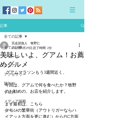
記事
全ての記事
完走請負人 牧野仁
全ての記事
2017年4月29日
読了時間: 2分
美味しいよ、グアム！お薦
シューズ
めグルメ
ウエア
 グアムマラソンもう3週間近く、
アクセサリー
旅RUN
今回は、グアムで何を食べたか？牧野
のお勧めの、お店を紹介します。
ブログ
メディア掲載
まず最初は、こちら
イベント
タモンの繁華街（アウトリガーならハ
イアット方面を更に進む）からPIC方面