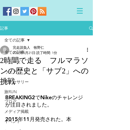
記事
全ての記事
完走請負人 牧野仁
全ての記事
2017年5月21日
読了時間: 1分
2時間で走る フルマラソ
シューズ
ンの歴史と「サブ2」への
ウエア
挑戦
アクセサリー
旅RUN
BREAKING2でNikeのチャレンジ
ブログ
が注目されました。
メディア掲載
2015年11月発売された。本
イベント