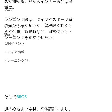
シューズ
スが掛かる。だからインナー選びは最
重要。
ウエア
アイテム
ランニング際は、タイツやスポーツ系
のインナーが多いが、普段軽く動くと
サプリメント
きや仕事、就寝時など、日常使いとト
旅RUN
レーニングを両立させたい 
RUNイベント
メディア情報
トレーニング他
そこで
BROS
肌の心地よい素材。立体設計により、