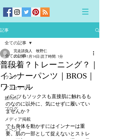
記事
全ての記事
完走請負人 牧野仁
全ての記事
2017年11月14日
読了時間: 1分
普段着？トレーニング？｜
シューズ
インナーパンツ｜BROS｜
ウエア
ワコール
アクセサリー
 パンツもソックスも直接肌に触れるも
旅RUN
のなのに以外に、気にせずに履いてい
ブログ
ませんか？
メディア掲載
でも身体を動かすにはインナーは重
イベント
要。肌の一部として捉えないとストレ