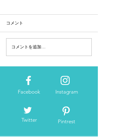
コメント
コメントを追加…
Red レボリューションジ
Rリバーサルア
ェネレーターモデル｜
ア
CW-X
Facebook
Instagram
Twitter
Pintrest