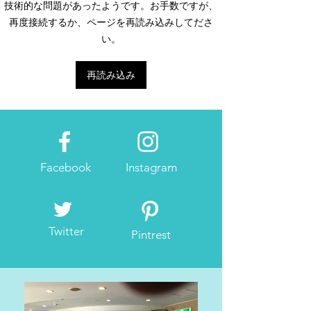
Nike ストラクチャー21&
モーファラー！2
技術的な問題があったようです。お手数ですが、
ペガサス34
ドンマラソン初
再度接続するか、ページを再読み込みしてださ
ジ
い。
再読み込み
Facebook
Instagram
Twitter
Pintrest