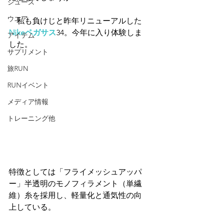
シューズ
ウエア
　私も負けじと昨年リニューアルした
Nikeペガサス
34。今年に入り体験しま
アイテム
した。
サプリメント
旅RUN
RUNイベント
メディア情報
トレーニング他
特徴としては「フライメッシュアッパ
ー」半透明のモノフィラメント（単繊
維）糸を採用し、軽量化と通気性の向
上している。