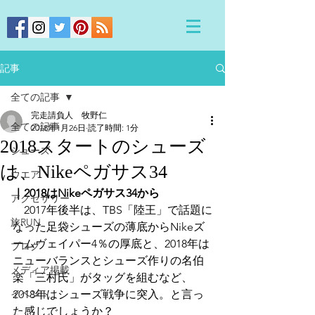
記事
全ての記事
完走請負人 牧野仁
全ての記事
2018年1月26日
読了時間: 1分
2018スタートのシューズ
シューズ
は、Nikeペガサス34
ウエア
｜2018はNikeペガサス34から
アクセサリー
　2017年後半は、TBS「陸王」で話題に
旅RUN
なった足袋シューズの薄底からNikeズ
ームヴェイパー4％の厚底と、2018年は
ブログ
ニューバランスとシューズ作りの名伯
メディア掲載
楽「三村氏」がタッグを組むなど、
イベント
2018年はシューズ戦争に突入。と言っ
た感じでしょうか？