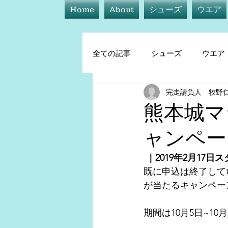
Home
About
シューズ
ウエア
全ての記事
シューズ
ウエア
完走請負人 牧野
シューズ
ウエア
アイ
熊本城マ
ャンペー
トレーニング他
 ｜2019年2月17
既に申込は終了して
が当たるキャンペー
期間は10月5日~10