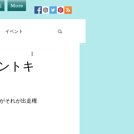
載
More
イベント
ィア情報
ゼントキ
スがそれが出走権