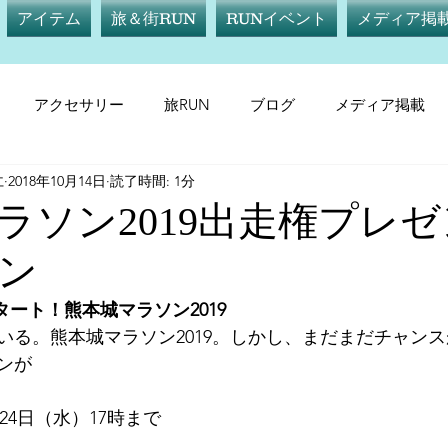
アイテム
旅＆街RUN
RUNイベント
メディア掲
アクセサリー
旅RUN
ブログ
メディア掲載
仁
2018年10月14日
読了時間: 1分
テム
サプリメント
旅RUN
RUNイベント
メデ
ラソン2019出走権プレ
ン
日スタート！熊本城マラソン2019
いる。熊本城マラソン2019。しかし、まだまだチャン
ンが
月24日（水）17時まで