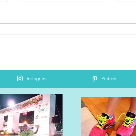
明後日2月22日（金）「サム
20
ライマラソン」公開
発表
Instagram
Pintrest