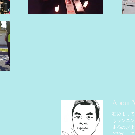
About 
初めまして
らランニン
走るのがよ
ど紹介して