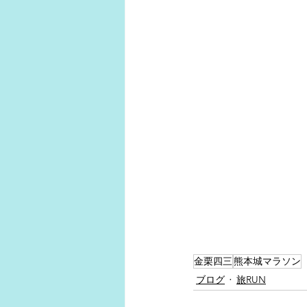
金栗四三
熊本城マラソン
ブログ
旅RUN