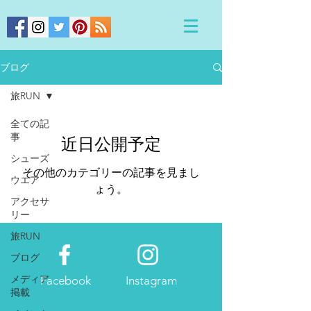
ブログ
旅RUN
全ての記
事
近日公開予定
シューズ
その他のカテゴリーの記事を見まし
ウエア
ょう。
アクセサ
リー
旅RUN
ブログ
メディア
Facebook
Instagram
掲載