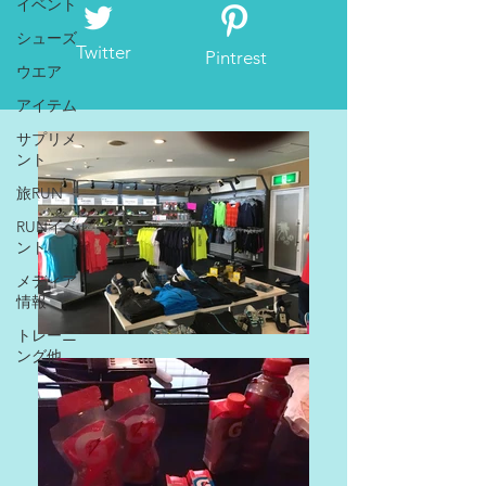
イベント
シューズ
Twitter
Pintrest
ウエア
アイテム
サプリメ
ント
旅RUN
RUNイベ
ント
メディア
情報
トレーニ
ング他