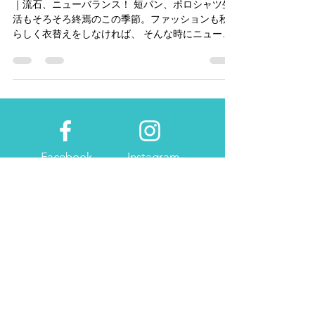
このカジュアル感！
｜流石、ニューバランス！ 短パン、ポロシャツ生
活もそろそろ終焉のこの季節。ファッションも秋
らしく衣替えをしなければ、 そんな時にニューバ
ランスから 「FRESH FOAM CRUZ M NM2」 アッ
パーは、ヌバックとニットを組み合わせた作り、
カジュアルなシューズなのでヒー...
Facebook
Instagram
Twitter
Pintrest