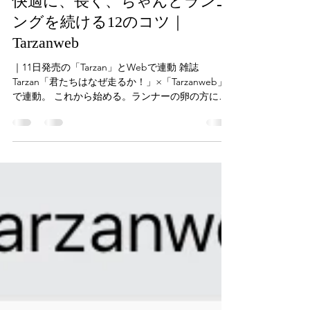
完走請負人 牧野仁
2018年10月19日
読了時間: 1分
快適に、長く、ちゃんとランニ
ングを続ける12のコツ｜
Tarzanweb
｜11日発売の「Tarzan」とWebで連動 雑誌
Tarzan「君たちはなぜ走るか！」×「Tarzanweb」
で連動。 これから始める。ランナーの卵の方に、
走るきっかけ、ハマる手順。をwebでも紹介。 雑
誌と連動してます。 是非読んでください。