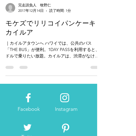
完走請負人 牧野仁
2017年12月14日
読了時間: 1分
モケズでリリコイパンケーキ｜
カイルア
｜カイルアタウンへ ハワイでは、公共のバス
「THE BUS」が便利。1DAY PASSを利用すると、5
ドルで乗りたい放題。カイルアは、渋滞がなけれ
ばアラモアナから57路線に乗り、バス停
1125KAILUARD+HAMAKUA DRで下車。約40分で
カイルアに到着。 ｜モケス...
Facebook
Instagram