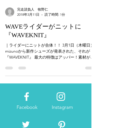
完走請負人 牧野仁
2018年3月11日
読了時間: 1分
WAVEライダーがニットに
『WAVEKNIT』
｜ライダーにニットが合体！！ 3月1日（木曜日）
mizunoから新作シューズが発表された、それが
『WAVEKNIT』 最大の特徴はアッパー！素材がニ
ットに！軽量性とフィット感を高める。 シューレ
スの周辺とつま先部分のニットの作りを変えてい
るので、より屈曲性とフィット性が増す...
Facebook
Instagram