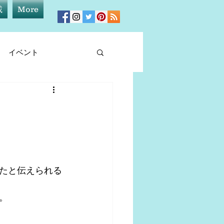
載
More
イベント
ィア情報
したと伝えられる
。