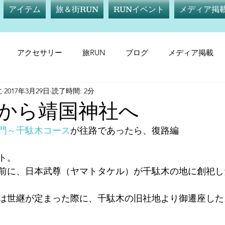
アイテム
旅＆街RUN
RUNイベント
メディア掲
アクセサリー
旅RUN
ブログ
メディア掲載
仁
2017年3月29日
読了時間: 2分
テム
サプリメント
旅RUN
RUNイベント
メデ
から靖国神社へ
門～千駄木コース
が往路であったら、復路編
ト。
0年前に、日本武尊（ヤマトタケル）が千駄木の地に創祀
は世継が定まった際に、千駄木の旧社地より御遷座した