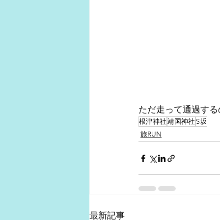
ただ走って通過する
根津神社
靖国神社
S坂
旅RUN
最新記事