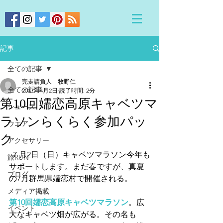
記事
全ての記事
完走請負人 牧野仁
全ての記事
2017年4月2日
読了時間: 2分
第10回嬬恋高原キャベツマ
シューズ
ラソンらくらく参加パッ
ウエア
ク
アクセサリー
 ７月2日（日）キャベツマラソン今年も
旅RUN
サポートします。まだ春ですが、真夏
ブログ
の7月群馬県嬬恋村で開催される。
メディア掲載
第10回嬬恋高原キャベツマラソン
。広
イベント
大なキャベツ畑が広がる。その名も