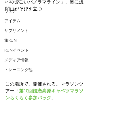
シューズ
「つまごいパノラマライン」、奥に浅
間山がそびえ立つ
ウエア
アイテム
サプリメント
旅RUN
RUNイベント
メディア情報
トレーニング他
この場所で、開催される。マラソンツ
アー「
第10回嬬恋高原キャベツマラソ
ンらくらく参加パック
」