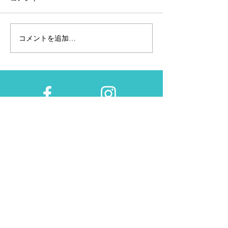
コメントを追加…
2月28日~3月2日東京マラ
2/15（金）～
ソンEXPO「アネッサブー
「おこしやす広
ス」へ
ナー受付&EXP
Facebook
Instagram
Twitter
Pintrest