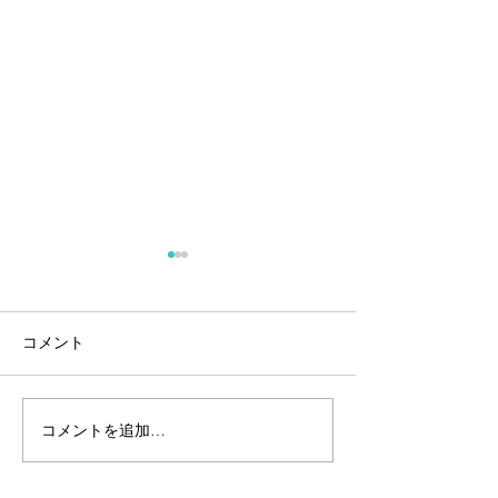
コメント
ゴースト9
Brooks Flow6
コメントを追加…