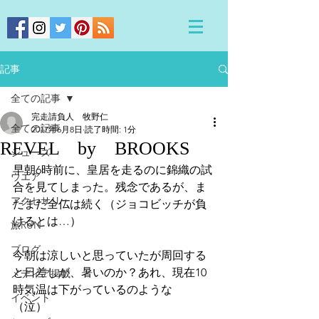
記事
全ての記事
完走請負人 牧野仁
全ての記事
2017年6月8日
読了時間: 1分
REVEL by BROOKS
シューズ
早朝6時前に、皇居を走るのに錦織の試
ウエア
合を見てしまった。残念であるが、ま
アクセサリー
だまだ全仏は続く（ジョコビッチが負
けるとは…）
旅RUN
ブログ
今朝は涼しいと思っていたが周回する
と日差しが、暑いのか？あれ、現在10
メディア掲載
時気温は下がっているのような
イベント
（泣）　