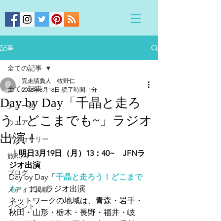
記事
全ての記事
完走請負人 牧野仁
全ての記事
2018年3月18日
読了時間: 1分
Day by Day「千晶と走ろ
シューズ
う！どこまでも~」ラジオ
ウエア
出演！
アクセサリー
 ｜明日3月19日（月）13：40~　JFNラ
旅RUN
ジオ出演
ブログ
Day by Day「
千晶と走ろう！どこまで
も~
」に、ラジオ出演
メディア掲載
ネットワークの地域は、青森・岩手・
イベント
秋田・山形・栃木・長野・福井・岐