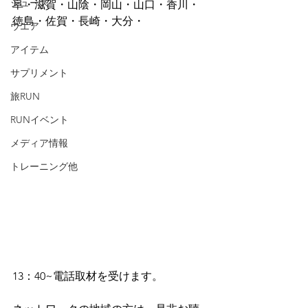
シューズ
阜・滋賀・山陰・岡山・山口・香川・
徳島・佐賀・長崎・大分・
ウエア
アイテム
サプリメント
旅RUN
RUNイベント
メディア情報
トレーニング他
13：40~電話取材を受けます。