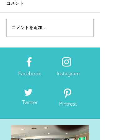
コメント
コメントを追加…
2/15（金）～京都マラソン
CW-X最速タイ
「おこしやす広場」ラン
ドモデル
ナー受付&EXPO開催
Facebook
Instagram
Twitter
Pintrest