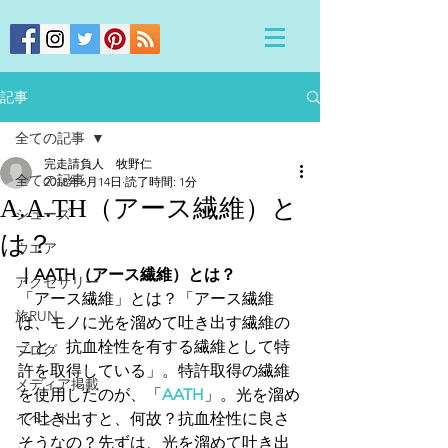
記事
全ての記事
完走請負人 牧野仁
全ての記事
2018年6月14日
読了時間: 1分
A.A.TH（アース繊維）と
シューズ
は？
ウエア
｜AATH（アース繊維）とは？
アクセサリー
「アース繊維」とは？「アース繊維
旅RUN
は、モノに光を溜めて吐き出す繊維の
こと。抗血栓性を有する繊維として特
ブログ
許を取得している」。特許取得の繊維
メディア掲載
を使用したのが、「
AATH
」。光を溜め
イベント
て吐き出すと、何故？抗血栓性に良さ
そうなの？先ずは、光を溜めて吐き出