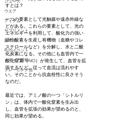
シューズ
すとは？
ウエア
一つの要素として光触媒や遠赤外線な
アイテム
どがある。これらの要素として、光の
サプリメント
エネルギーを利用して、酸化力の強い
活性酸素を生産し有機物（血糖やコレ
旅RUN
ステロールなど）を分解し、水と二酸
RUNイベント
化炭素になる。その他にも血管内で一
メディア情報
酸化窒素（NO）が発生して、血管を拡
張するなど、従って血流は流れやす
トレーニング他
い。そのことから抗血栓性に良さそう
なのだ。
最近では、アミノ酸の一つ「シトルリ
ン」は、体内で一酸化窒素を生み出
し、血管を拡張の効果が望めるのと、
同じ効果が望める。