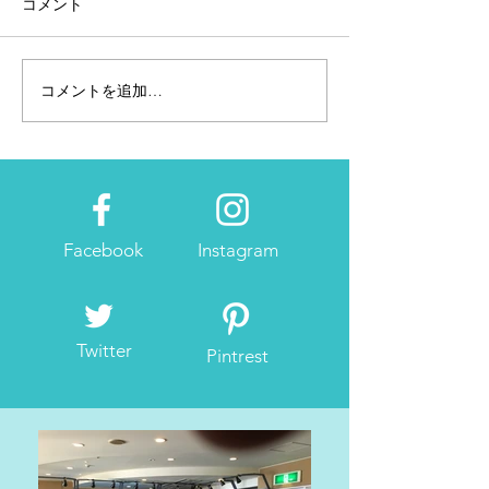
コメント
コメントを追加…
2月28日~3月2日東京マラ
2019大阪マラ
ソンEXPO「アネッサブー
ース発表！！
ス」へ
Facebook
Instagram
Twitter
Pintrest