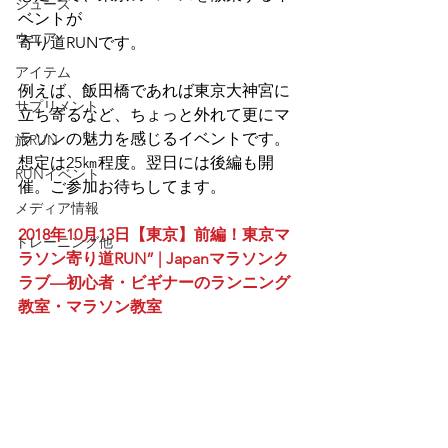
シューズ
ベントが
ウエア
寄り道RUNです。
アイテム
例えば、飯田橋であれば東京大神宮に
サプリメント
立ち寄るなど、ちょっと外れて更にマ
ラソンの魅力を感じるイベントです。
旅RUN
想定は25㎞程度。翌日には後編も開
RUNイベント
催。ご参加お待ちしてます。
メディア情報
2018年10月13日【東京】前編！東京マ
トレーニング他
ラソン寄り道RUN” | Japanマラソンク
ラブ—初心者・ビギナーのランニング
教室・マラソン教室