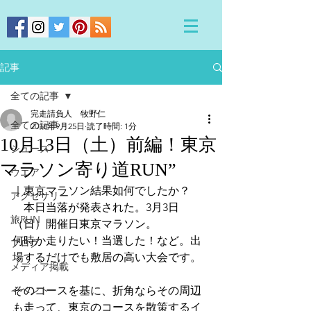
記事
全ての記事
完走請負人 牧野仁
全ての記事
2018年9月25日
読了時間: 1分
10月13日（土）前編！東京
シューズ
マラソン寄り道RUN”
ウエア
｜東京マラソン結果如何でしたか？
アクセサリー
　本日当落が発表された。3月3日
旅RUN
（日）開催日東京マラソン。
何時か走りたい！当選した！など。出
ブログ
場するだけでも敷居の高い大会です。
メディア掲載
イベント
そのコースを基に、折角ならその周辺
も走って、東京のコースを散策するイ