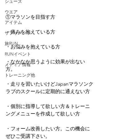
シューズ
ウエア
①マラソンを目指す方
アイテム
・痛みを抱えている方
サプリメント
旅RUN
・お悩みを抱えている方
RUNイベント
・なかなか思うように効果が出ない
メディア情報
方。
トレーニング他
・走りを習いたいけどJapanマラソンク
ラブのスクールに定期的に通えない方
・個別に指導して欲しい方＆トレーニ
ングメニューを作成して欲しい方
・フォーム改善したい方。この機会に
ぜひご受講下さい。