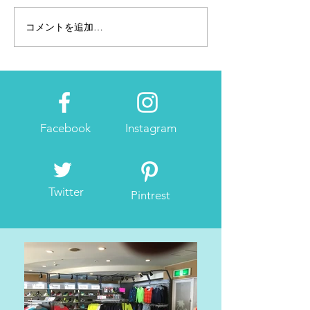
コメントを追加…
2月28日~3月2日東京マラ
2/15（金）～
ソンEXPO「アネッサブー
「おこしやす広
ス」へ
ナー受付&EXP
Facebook
Instagram
Twitter
Pintrest