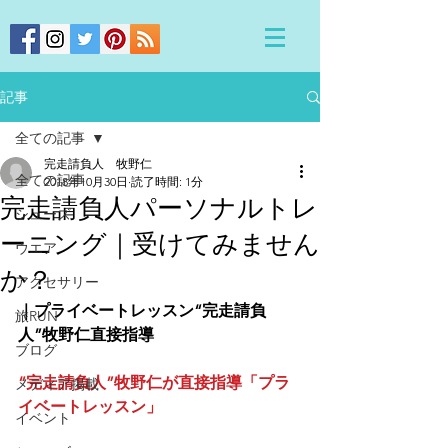
記事
全ての記事
完走請負人 牧野仁
全ての記事
2018年10月30日
読了時間: 1分
完走請負人パーソナルトレ
シューズ
ーニング｜受けてみません
ウエア
か？
アクセサリー
｜プライベートレッスン“完走請負
旅RUN
人”牧野仁直接指導
ブログ
“完走請負人”牧野仁が直接指導「プラ
メディア掲載
イベートレッスン」
イベント