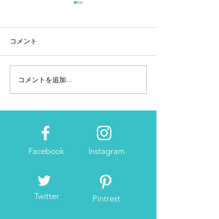
コメント
コメントを追加…
2月28日~3月2日東京マラ
Tarzan「ラン
ソンEXPO「アネッサブー
レ」
ス」へ
Facebook
Instagram
Twitter
Pintrest