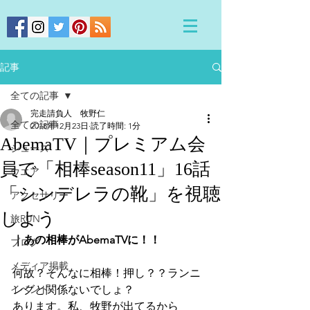
記事
全ての記事
完走請負人 牧野仁
全ての記事
2018年12月23日
読了時間: 1分
AbemaTV｜プレミアム会
シューズ
員で「相棒season11」16話
ウエア
「シンデレラの靴」を視聴
アクセサリー
しよう
旅RUN
｜あの相棒がAbemaTVに！！
ブログ
メディア掲載
何故？そんなに相棒！押し？？ランニ
イベント
ングと関係ないでしょ？
あります。私、牧野が出てるから