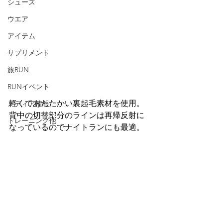
シューズ
ウエア
アイテム
サプリメント
旅RUN
RUNイベント
軽くてあたたかい裏起毛素材を使用。
メディア情報
背中の切替部分のラインは再帰反射に
トレーニング他
なっているのでナイトランにも最適。