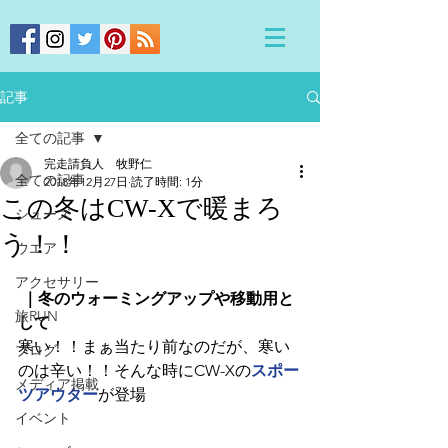
記事
全ての記事
完走請負人 牧野仁
全ての記事
2018年12月27日
読了時間: 1分
この冬はCW-Xで暖まろ
シューズ
う！！
ウエア
アクセサリー
 ｜冬のウォーミングアップや移動用と
旅RUN
して
寒い！！まぁ当たり前なのだが、寒い
ブログ
のは辛い！！そんな時にCW-Xの
スポー
メディア掲載
ツアウター
が登場
イベント