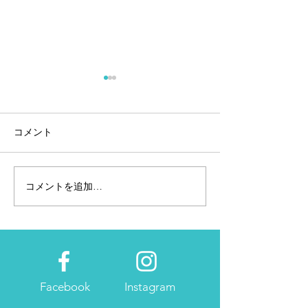
コメント
コメントを追加…
2/15（金）～京都マラソン
CW-X最速タイ
「おこしやす広場」ラン
ドモデル
ナー受付&EXPO開催
Facebook
Instagram