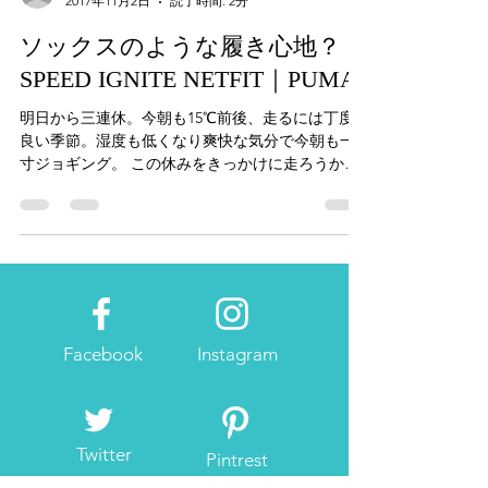
完走請負人 牧野仁
2017年11月2日
読了時間: 2分
ソックスのような履き心地？
SPEED IGNITE NETFIT｜PUMA
明日から三連休。今朝も15℃前後、走るには丁度
良い季節。湿度も低くなり爽快な気分で今朝も一
寸ジョギング。 この休みをきっかけに走ろうかな
という方、季節を感じながら街を走りたい方、 そ
んな方々にお勧めなのが、SPEED IGNITE
NETFIT...
Facebook
Instagram