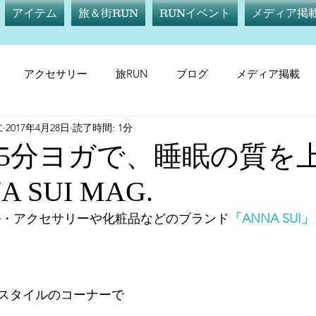
アイテム
旅＆街RUN
RUNイベント
メディア掲
アクセサリー
旅RUN
ブログ
メディア掲載
仁
2017年4月28日
読了時間: 1分
テム
サプリメント
旅RUN
RUNイベント
メデ
5分ヨガで、睡眠の質を
 SUI MAG.
ル・アクセサリーや化粧品などのブランド
「ANNA SUI」
スタイルのコーナーで