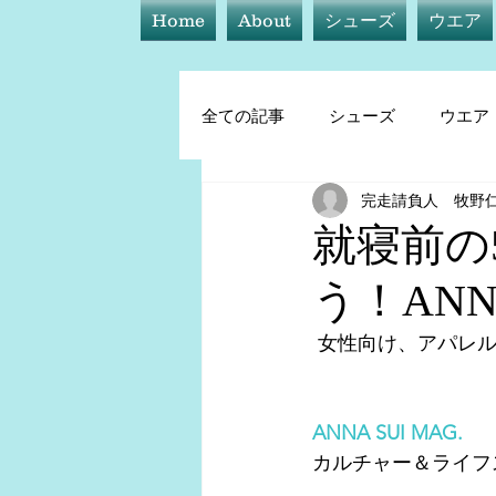
Home
About
シューズ
ウエア
全ての記事
シューズ
ウエア
完走請負人 牧野
シューズ
ウエア
アイ
就寝前の
う！ANNA
トレーニング他
 女性向け、アパレ
ANNA SUI MAG.
カルチャー＆ライフ