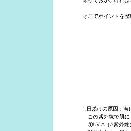
知っておかなければ
そこでポイントを整
1.日焼けの原因；
　この紫外線で肌に
　①UV-A（A紫