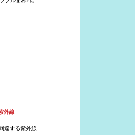
ラブルまみれ。
紫外線
で到達する紫外線