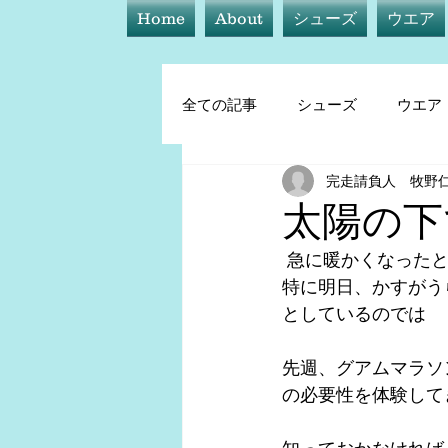
Home
About
シューズ
ウエア
全ての記事
シューズ
ウエア
完走請負人 牧野
シューズ
ウエア
アイ
太陽の下
 急に暖かくなった
トレーニング他
特に明日、かすがう
としているのでは
先週、グアムマラソ
の必要性を体験して