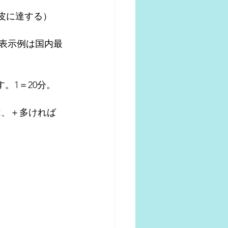
皮に達する）
（表示例は国内最
表す。1＝20分。
++は、＋多ければ