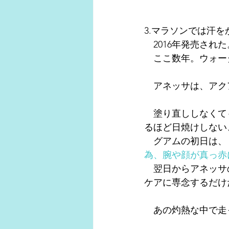
3.マラソンでは汗
　2016年発売され
　ここ数年。ウォー
　アネッサは、アク
　塗り直ししなくて
るほど日焼けしない
　グアムの初日は、
為、腕や顔が真っ赤
　翌日からアネッサ
ケアに専念するだけ
　あの灼熱な中で走