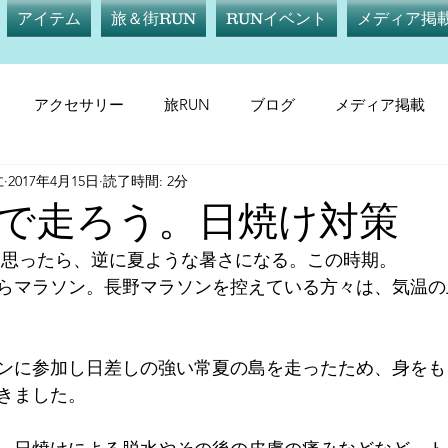
アイテム
旅＆街RUN
RUNイベント
メディア掲
アクセサリー
旅RUN
ブログ
メディア掲載
仁
2017年4月15日
読了時間: 2分
テム
サプリメント
旅RUN
RUNイベント
メデ
で走ろう。日焼け対策
と思ったら、逆に夏ような暑さになる。この時期。
らマラソン。長野マラソンを控えている方々は、気温の
ンに参加し日差しの強い常夏の島を走ったため、身をも
きました。