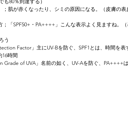
でも80％到達する）
外線）；肌が赤くなったり、シミの原因になる。（皮膚の表
方；「SPF50+・PA++++」こんな表示よく見ますね。
ろう
otection Factor」主にUV-Bを防ぐ、SPF1とは、時間を
約16時間
ion Grade of UVA」名前の如く、UV-Aを防ぐ、PA++