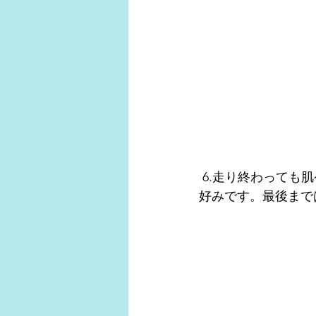
 6.走り終わっても肌ケア；シャワー後は、乳液で肌ケア。個人的には爽快感のあるタイプが
好みです。最後まで