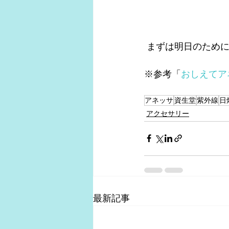
 まずは明日のため
※参考「
おしえてア
アネッサ
資生堂
紫外線
日
アクセサリー
最新記事