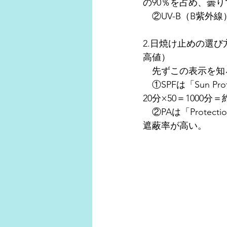
の90％を占め、曇り
　②UV-B（B紫
2.日焼け止めの選び
高値）
　先ずこの表示を知
　①SPFは「Sun Pr
20分×50＝1000分＝
　②PAは「Protect
遮蔽率が高い。