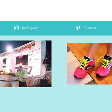
安全に且つ最高な音楽を楽し
GA
める！TREKZ AIR
クス
Instagram
Pintrest