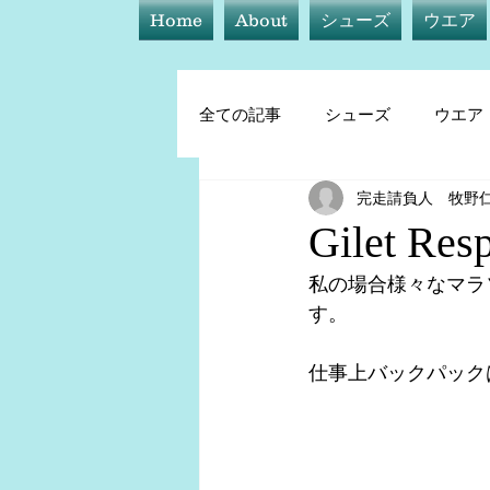
Home
About
シューズ
ウエア
全ての記事
シューズ
ウエア
完走請負人 牧野
シューズ
ウエア
アイ
Gilet Res
私の場合様々なマラ
トレーニング他
す。
仕事上バックパック