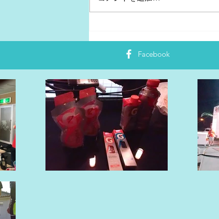
Polar Vantage V｜心拍計の老
舗が送り出す。脈拍計
Facebook