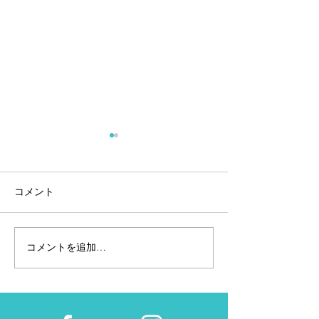
コメント
コメントを追加…
ウエーブライダー21まで
ポーチ？ジャケ
mizuno
の変遷