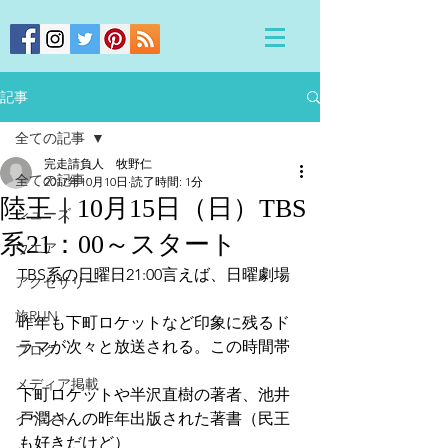
記事
全ての記事
完走請負人 牧野仁
全ての記事
2017年10月10日
読了時間: 1分
陸王｜10月15日（日）TBS
シューズ
系21：00～スタート
ウエア
TBS系の日曜日21:00言えば、日曜劇場
アクセサリー
旅RUN
昨年も下町ロケットなど印象に残るド
ラマが次々と放送される。この時間帯
ブログ
メディア掲載
下町ロケットや半沢直樹の著者、池井
イベント
戸潤さんの昨年出版された著書（民王
も好きだけど）