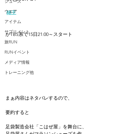
シューズ
ウエア
 陸王
アイテム
サプリメント
がTBS系で15日21:00～スタート
旅RUN
RUNイベント
メディア情報
トレーニング他
まぁ内容はネタバレするので、
要約すると
足袋製造会社「こはぜ屋」を舞台に、
足袋屋さんがマラソンシューズを作