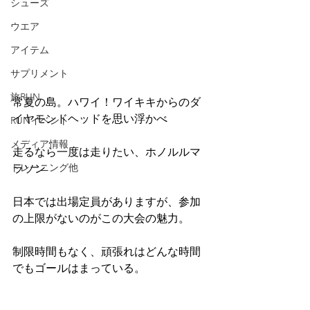
シューズ
ウエア
アイテム
サプリメント
旅RUN
常夏の島。ハワイ！ワイキキからのダ
イヤモンドヘッドを思い浮かべ
RUNイベント
メディア情報
走るなら一度は走りたい、ホノルルマ
トレーニング他
ラソン
日本では出場定員がありますが、参加
の上限がないのがこの大会の魅力。
制限時間もなく、頑張れはどんな時間
でもゴールはまっている。