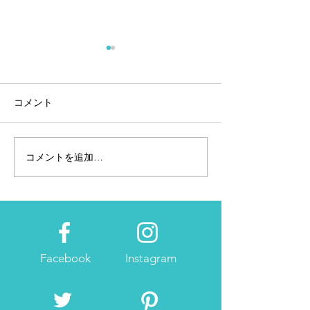
コメント
コメントを追加…
ASICS CONNEC
6/9(金）『New Balance
TOKYO SUMID
GINZA』OPEN
5/18OPEN!!
Facebook
Instagram