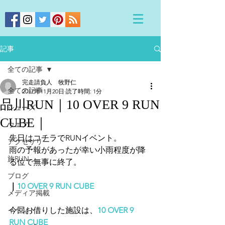
記事
全ての記事
完走請負人 牧野仁
全ての記事
2017年11月20日
読了時間: 1分
品川RUN｜10 OVER 9 RUN
シューズ
CUBE｜
ウエア
先日はコチラでRUNイベント。
アクセサリー
雨の予報があったが幸い小雨程度が降
旅RUN
る位で無事に終了。
ブログ
｜
10 OVER 9 RUN CUBE
メディア掲載
イベント
今回お借りした施設は、
10 OVER 9 
RUN CUBE