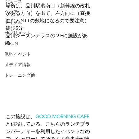
シューズ
場所は、品川駅港南口（新幹線の改札
ウエア
がある方向）を出て、左方向に（直接
進むとNTTの敷地になるので要注意）
アイテム
徒歩5分
サプリメント
品川シーズンテラスの２Fに施設があ
る。
旅RUN
RUNイベント
メディア情報
トレーニング他
この施設は、
GOOD MORNING CAFE
と併設している。こちらのランチプラ
ンパーティーを利用したイベントなの
で、シャワーしてそのまま食事会が出