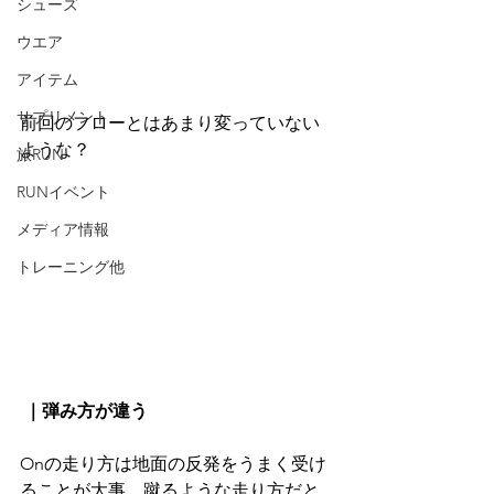
シューズ
ウエア
アイテム
サプリメント
前回のフローとはあまり変っていない
ような？
旅RUN
RUNイベント
メディア情報
トレーニング他
 ｜弾み方が違う
Onの走り方は地面の反発をうまく受け
ることが大事、蹴るような走り方だと