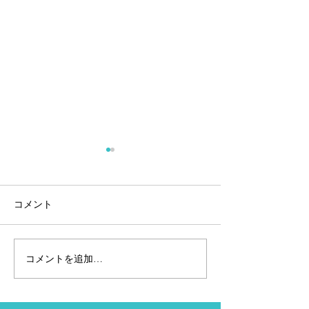
コメント
On Cloudflow
コメントを追加…
新型「クラウド」On登場
｜そしてX