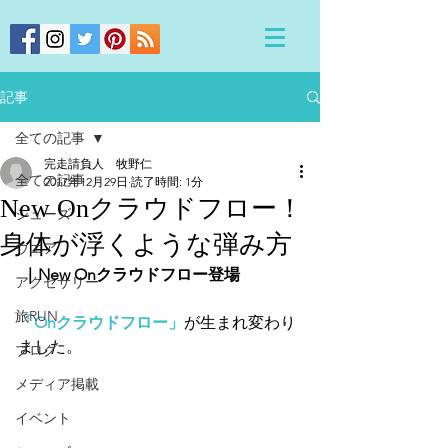
記事
全ての記事
完走請負人 牧野仁
全ての記事
2017年12月29日
読了時間: 1分
New Onクラウドフロー！
シューズ
身体が浮くような弾み方
ウエア
 ｜New Onクラウドフロー登場
アクセサリー
旅RUN
「Onクラウドフロー」
が生まれ変わり
ました。
ブログ
メディア掲載
イベント