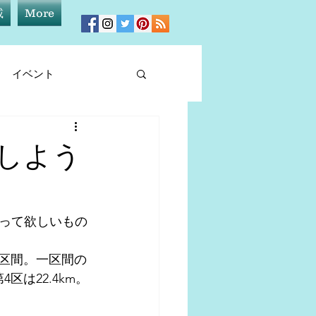
載
More
イベント
ィア情報
戦しよう
って欲しいもの
m7区間。一区間の
区は22.4km。
。