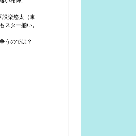
も凄い布陣。
4区設楽悠太（東
もスター揃い。
争うのでは？