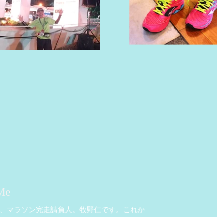
Me
、マラソン完走請負人。牧野仁です。これか