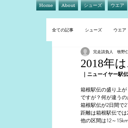
Home
About
シューズ
ウエア
全ての記事
シューズ
ウエア
完走請負人 牧野
シューズ
ウエア
アイ
2018
 ｜ニューイヤー駅
トレーニング他
箱根駅伝の盛り上が
ですが？何が違うの
箱根駅伝が2日間で21
距離は箱根駅伝では20
他の区間は12～1