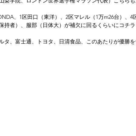
（山梨学院、ロンドン世界選手権マラソン代表）こちら
NDA、1区田口（東洋）、2区マレル（1万m26台）、
保持者）、服部（日体大）が補欠に回るくらいにコチラ
ルタ、富士通、トヨタ、日清食品、このあたりが優勝を