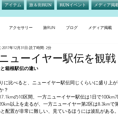
アイテム
旅＆街RUN
RUNイベント
メディア掲
アクセサリー
旅RUN
ブログ
メディア掲載
仁
2017年12月31日
読了時間: 2分
テム
サプリメント
旅RUN
RUNイベント
メデ
年はニューイヤー駅伝を観
伝と箱根駅伝の違い
りに比べると、ニューイヤー駅伝同じくらいに盛り上が
か？
7.1kmの10区間、一方ニューイヤー駅伝は1日で100k
km以上を走るが、一方ニューイヤー第2区は8.3kmで第4
5kmと配置が非常に難しい、見ているほうには波乱がある