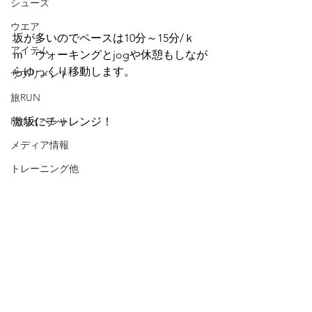
シューズ
ウエア
坂が多いのでペースは10分～15分/ｋ
アイテム
ｍ　ウォーキングとjogや休憩もしなが
らゆっくり移動します。
サプリメント
旅RUN
RUNイベント
激坂にチャレンジ！
メディア情報
トレーニング他