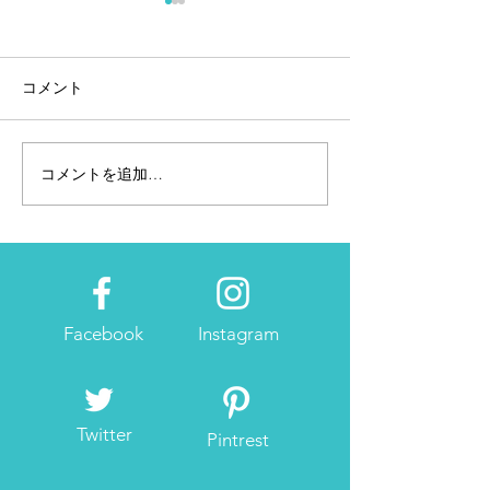
コメント
コメントを追加…
2月28日~3月2日東京マラ
2019大阪マラ
ソンEXPO「アネッサブー
ース発表！！
ス」へ
Facebook
Instagram
Twitter
Pintrest