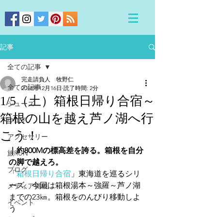
記事
全ての記事
完走請負人 牧野仁
全ての記事
2018年12月16日
読了時間: 2分
1/5（土）箱根日帰り合宿～
シューズ
箱根の山を越え芦ノ湖へ行
ウエア
こう！
アクセサリー
｜約800Mの標高差を誇る。箱根を自分
旅RUN
の脚で越えろ。
ブログ
「
箱根日帰り合宿
」東海道を巡るシリ
ーズ、今回は箱根湯本～強羅～芦ノ湖
メディア掲載
までの23㎞。箱根をのんびり移動しよ
イベント
う