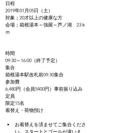
日程
2019年01月05日（土）
対象；20才以上の健康な方
会場；箱根湯本～強羅～芦ノ湖　23ｋ
ｍ　
時間
09:30～16:00（終了予定）
集合
箱根湯本駅改札前09:30集合
参加費
6,480円（会員5400円）事前振り込み
定員
限定15名
着替え・荷物預け
お着替えを済ませてご集合くださ
い。スタートとゴールが違いま