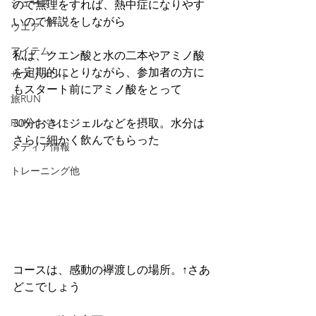
シューズ
ので無理をすれば、熱中症になりやす
いので解説をしながら
ウエア
アイテム
私は、クエン酸と水の二本やアミノ酸
を定期的にとりながら、参加者の方に
サプリメント
もスタート前にアミノ酸をとって
旅RUN
RUNイベント
30分おきにジェルなどを摂取。水分は
さらに細かく飲んでもらった
メディア情報
トレーニング他
コースは、感動の襷渡しの場所。↑さあ
どこでしょう