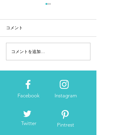
コメント
コメントを追加…
7/15 箱根の山を越え芦ノ
山手線一周！神
湖へ行こう！
暮里ゴール
Facebook
Instagram
Twitter
Pintrest