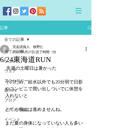
記事
全ての記事
完走請負人 牧野仁
全ての記事
2017年6月27日
読了時間: 1分
6/24東海道RUN
シューズ
 先週の土曜日は暑かった
ウエア
アクセサリー
そのため、給水以外でも20分弱で日影
やコンビニで買い出しついでに休憩を
旅RUN
入れないと
ブログ
とても前には進めませんね。
メディア掲載
イベント
まだ夏の身体になっていない人も多い