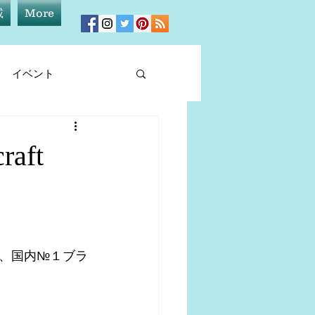
載
More
イベント
ィア情報
aft
、国内№１ブラ