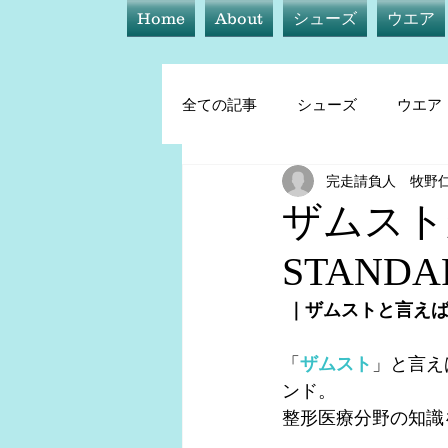
Home
About
シューズ
ウエア
全ての記事
シューズ
ウエア
完走請負人 牧野
シューズ
ウエア
アイ
ザムストが
STAND
トレーニング他
 ｜ザムストと言え
「
ザムスト
」と言え
ンド。
整形医療分野の知識