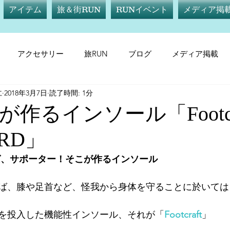
アイテム
旅＆街RUN
RUNイベント
メディア掲
アクセサリー
旅RUN
ブログ
メディア掲載
仁
2018年3月7日
読了時間: 1分
テム
サプリメント
旅RUN
RUNイベント
メデ
作るインソール「Footcr
ARD」
ば、サポーター！そこが作るインソール
ば、膝や足首など、怪我から身体を守ることに於いては
を投入した機能性インソール、それが「
Footcraft
」