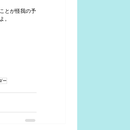
ことが怪我の予
よ。
ダー