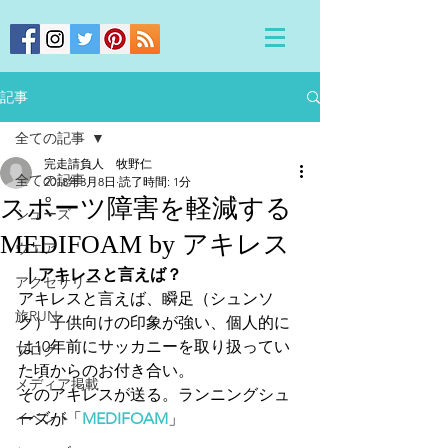
記事
全ての記事
完走請負人 牧野仁
全ての記事
2018年3月8日
読了時間: 1分
スポーツ障害を軽減する
シューズ
MEDIFOAM by アキレス
ウエア
 ｜アキレスと言えば？
アクセサリー
アキレスと言えば、瞬足（シュンソ
旅RUN
ク）子供向けの印象が強い、個人的に
は10年前にサッカニーを取り扱ってい
ブログ
た頃からのお付き合い。
メディア掲載
そのアキレスが送る。ランニングシュ
イベント
ーズが「
MEDIFOAM
」