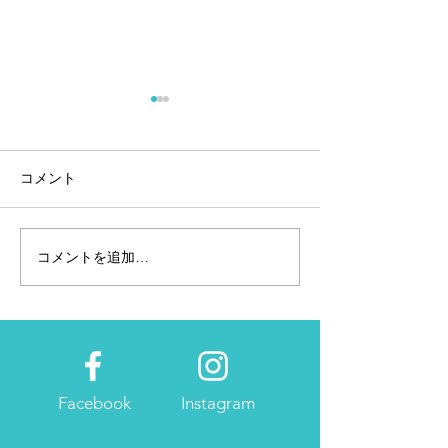
コメント
コメントを追加…
クリフトン5｜流石の転が
安定！安心！安全
り力？
SKY 2｜MIZUN
Facebook
Instagram