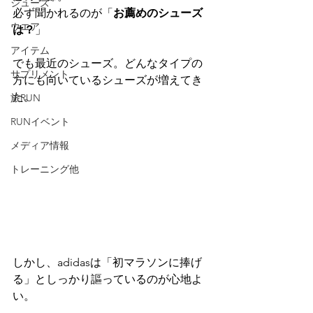
シューズ
必ず聞かれるのが「
お薦めのシューズ
ウエア
は？
」
アイテム
でも最近のシューズ。どんなタイプの
サプリメント
方にも向いているシューズが増えてき
た。
旅RUN
RUNイベント
メディア情報
トレーニング他
しかし、adidasは「初マラソンに捧げ
る」としっかり謳っているのが心地よ
い。