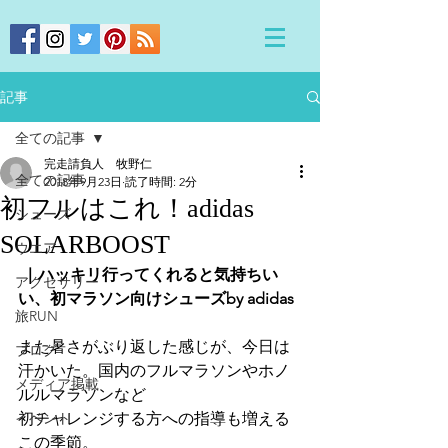
記事
全ての記事
完走請負人 牧野仁
全ての記事
2018年9月23日
読了時間: 2分
初フルはこれ！adidas
シューズ
SOLARBOOST
ウエア
 ｜ハッキリ行ってくれると気持ちい
アクセサリー
い、初マラソン向けシューズby adidas
旅RUN
また暑さがぶり返した感じが、今日は
ブログ
汗かいた。国内のフルマラソンやホノ
メディア掲載
ルルマラソンなど
イベント
初チャレンジする方への指導も増える
この季節。