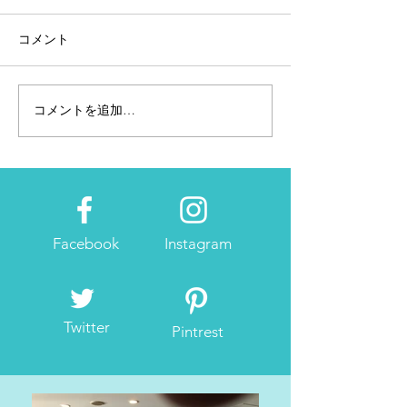
コメント
コメントを追加…
クリフトン5｜流石の転が
安定！安心！安全
り力？
SKY 2｜MIZUN
Facebook
Instagram
Twitter
Pintrest