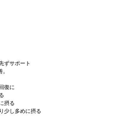
先ずサポート
善。
回復に
る
に摂る
り少し多めに摂る