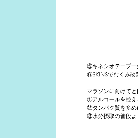
⑤キネシオテープ一
⑥SKINSでむくみ改
マラソンに向けてと
①アルコールを控え
②タンパク質を多め
③水分摂取の普段よ