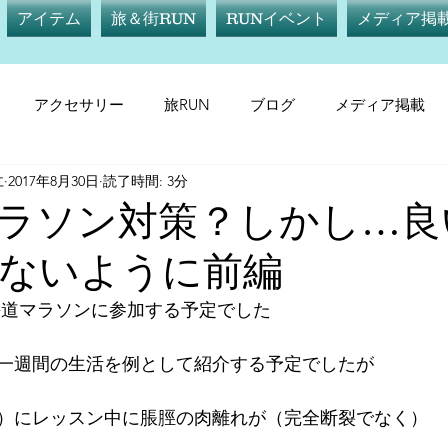
アイテム
旅＆街RUN
RUNイベント
メディア掲
アクセサリー
旅RUN
ブログ
メディア掲載
仁
2017年8月30日
読了時間: 3分
テム
サプリメント
旅RUN
RUNイベント
メデ
ラソン対策？しかし…良
ないように前編
海道マラソンに参加する予定でした
一週間の生活を例として紹介する予定でしたが
日）にレッスン中に脹脛の肉離れが（完全断裂でなく）