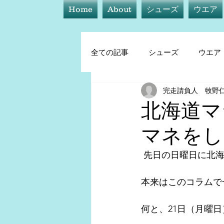
Home
About
シューズ
ウエア
全ての記事
シューズ
ウエア
完走請負人 牧野
シューズ
ウエア
アイ
北海道マ
マネをし
トレーニング他
 先日の日曜日に北
本来はこのコラムで
何と、21日（月曜