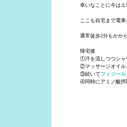
幸いなことに今はエ
ここも自宅まで電車
通常徒歩2分もかか
帰宅後
①汗を流しつつシャ
②マッサージオイル
③続いて
フィジール
④同時にアミノ酸摂